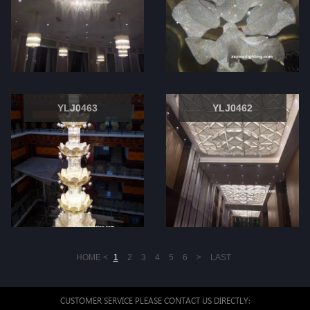
YLJ0463
YLJ0462
HOME
<
1
2
3
4
5
6
>
LAST
CUSTOMER SERVICE PLEASE CONTACT US DIRECTLY: