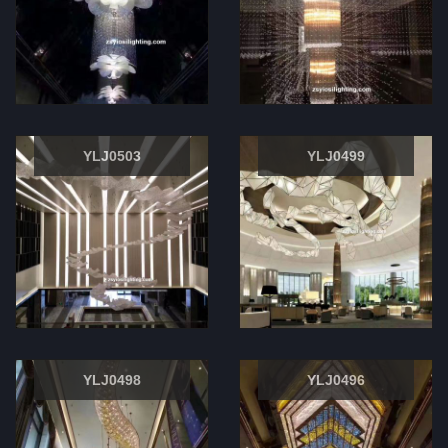
YLJ0503
YLJ0499
YLJ0498
YLJ0496