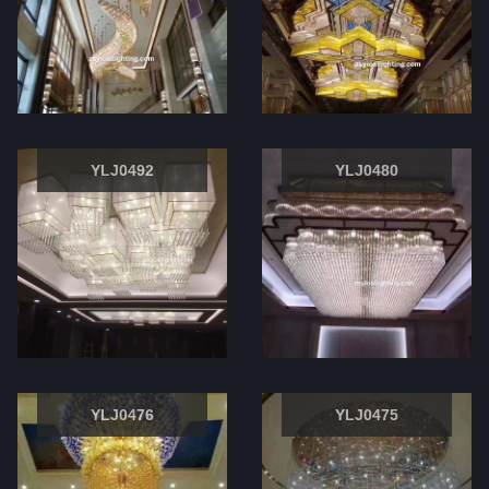
YLJ0492
YLJ0480
YLJ0476
YLJ0475